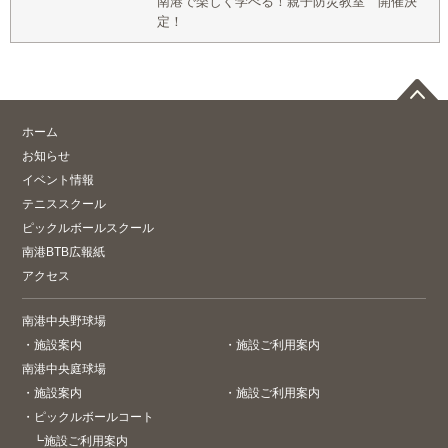
南港で楽しく学べる！親子防災教室 開催決
定！
ホーム
お知らせ
イベント情報
テニススクール
ピックルボールスクール
南港BTB広報紙
アクセス
南港中央野球場
・
施設案内
・
施設ご利用案内
南港中央庭球場
・
施設案内
・
施設ご利用案内
・
ピックルボールコート
┗
施設ご利用案内