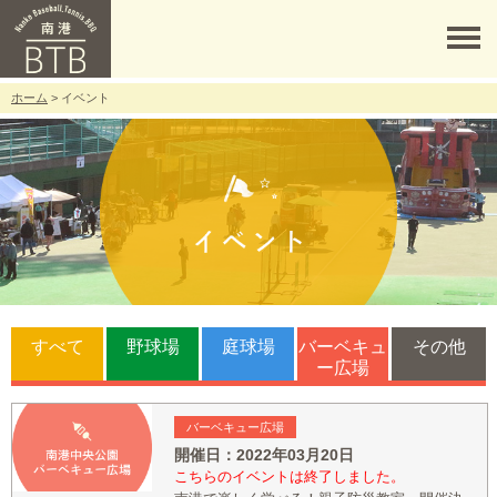
ホーム
> イベント
すべて
野球場
庭球場
バーベキュ
その他
ー
広場
バーベキュー広場
開催日：
2022年03月20日
こちらのイベントは終了しました。