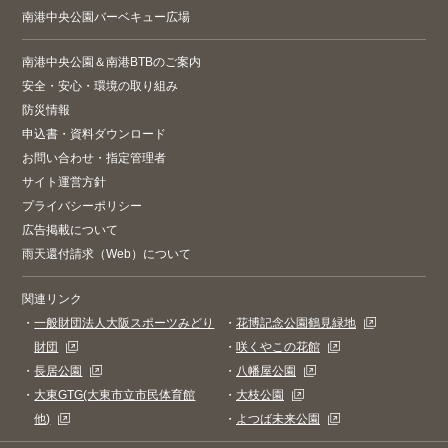
南港中央公園バーベキュー広場
南港中央公園＆南港BTBのご案内
安全・安心・環境の取り組み
防災情報
申込書・資料ダウンロード
お問い合わせ・指定管理者
サイト運営方針
プライバシーポリシー
広告掲載について
雨天還付請求（Web）について
関連リンク
・
一般財団法人大阪スポーツみどり
・
花博記念公園鶴見緑地
財団
・
咲くやこの花館
・
長居公園
・
八幡屋公園
・
大東GTG(大東市立市民体育館
・
大枝公園
他)
・
よつば未来公園