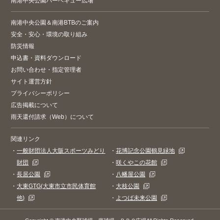
南港中央公園バーベキュー広場
南港中央公園＆南港BTBのご案内
安全・安心・環境の取り組み
防災情報
申込書・資料ダウンロード
お問い合わせ・指定管理者
サイト運営方針
プライバシーポリシー
広告掲載について
雨天還付請求（Web）について
関連リンク
・
一般財団法人大阪スポーツみどり
・
花博記念公園鶴見緑地
財団
・
咲くやこの花館
・
長居公園
・
八幡屋公園
・
大東GTG(大東市立市民体育館
・
大枝公園
他)
・
よつば未来公園