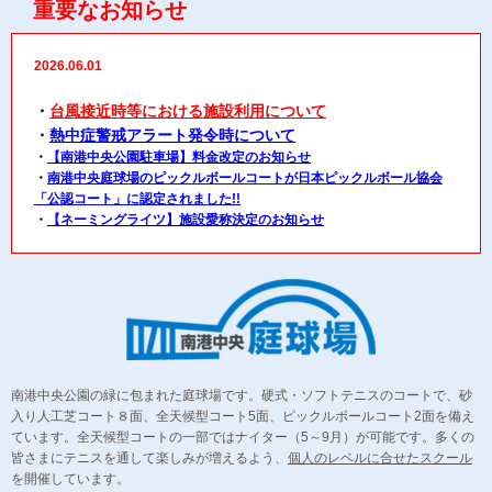
重要なお知らせ
2026.06.01
・
台風接近時等における施設利用について
・
熱中症警戒アラート発令時について
・
【南港中央公園駐車場】料金改定のお知らせ
・
南港中央庭球場のピックルボールコートが日本ピックルボール協会
「公認コート」に認定されました!!
・
【ネーミングライツ】施設愛称決定のお知らせ
南港中央公園の緑に包まれた庭球場です。硬式・ソフトテニスのコートで、砂
入り人工芝コート８面、全天候型コート5面、ピックルボールコート2面を備え
ています。全天候型コートの一部ではナイター（5～9月）が可能です。多くの
皆さまにテニスを通して楽しみが増えるよう、
個人のレベルに合せたスクール
を開催しています。