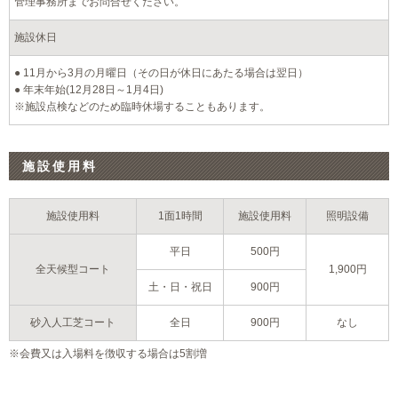
管理事務所までお問合せください。
施設休日
● 11月から3月の月曜日（その日が休日にあたる場合は翌日）
● 年末年始(12月28日～1月4日)
※施設点検などのため臨時休場することもあります。
施設使用料
施設
使用料
1面
1時間
施設
使用料
照明
設備
平日
500円
全天候型
コート
1,900円
土・日・
祝日
900円
砂入
人工芝
コート
全日
900円
なし
※会費又は入場料を徴収する場合は5割増