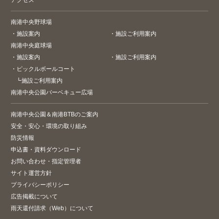
アクセス
南港中央野球場
・
施設案内
・
施設ご利用案内
南港中央庭球場
・
施設案内
・
施設ご利用案内
・
ピックルボールコート
┗
施設ご利用案内
南港中央公園バーベキュー広場
南港中央公園＆南港BTBのご案内
安全・安心・環境の取り組み
防災情報
申込書・資料ダウンロード
お問い合わせ・指定管理者
サイト運営方針
プライバシーポリシー
広告掲載について
雨天還付請求（Web）について