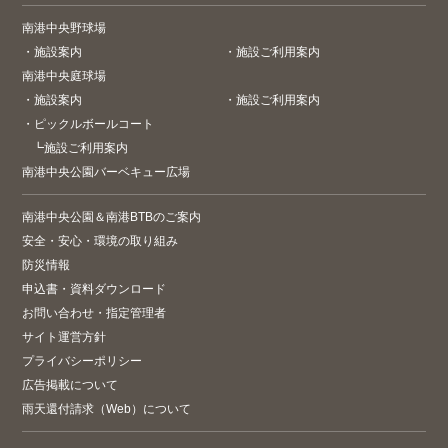
南港中央野球場
・
施設案内
・
施設ご利用案内
南港中央庭球場
・
施設案内
・
施設ご利用案内
・
ピックルボールコート
┗
施設ご利用案内
南港中央公園バーベキュー広場
南港中央公園＆南港BTBのご案内
安全・安心・環境の取り組み
防災情報
申込書・資料ダウンロード
お問い合わせ・指定管理者
サイト運営方針
プライバシーポリシー
広告掲載について
雨天還付請求（Web）について