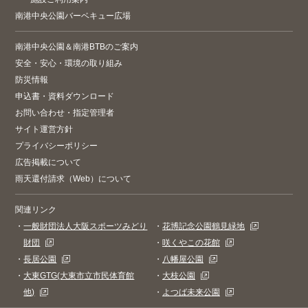
南港中央公園バーベキュー広場
南港中央公園＆南港BTBのご案内
安全・安心・環境の取り組み
防災情報
申込書・資料ダウンロード
お問い合わせ・指定管理者
サイト運営方針
プライバシーポリシー
広告掲載について
雨天還付請求（Web）について
関連リンク
・
一般財団法人大阪スポーツみどり
・
花博記念公園鶴見緑地
財団
・
咲くやこの花館
・
長居公園
・
八幡屋公園
・
大東GTG(大東市立市民体育館
・
大枝公園
他)
・
よつば未来公園