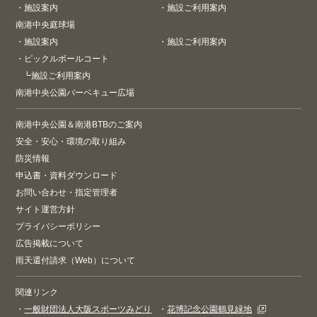
・
施設案内
・
施設ご利用案内
南港中央庭球場
・
施設案内
・
施設ご利用案内
・
ピックルボールコート
┗
施設ご利用案内
南港中央公園バーベキュー広場
南港中央公園＆南港BTBのご案内
安全・安心・環境の取り組み
防災情報
申込書・資料ダウンロード
お問い合わせ・指定管理者
サイト運営方針
プライバシーポリシー
広告掲載について
雨天還付請求（Web）について
関連リンク
・
一般財団法人大阪スポーツみどり
・
花博記念公園鶴見緑地