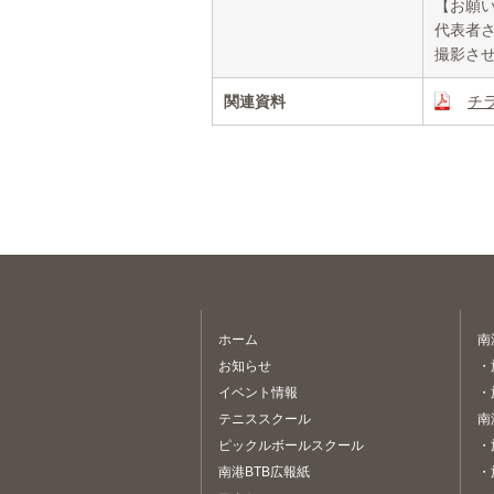
【お願
代表者
撮影さ
関連資料
チ
ホーム
南
お知らせ
・
イベント情報
・
テニススクール
南
ピックルボールスクール
・
南港BTB広報紙
・