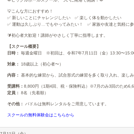
🌟ピックルボールスクール、ついに南港で開講！🌟
💡こんな方におすすめ！
✅ 新しいことにチャレンジしたい ✅ 楽しく体を動かしたい
✅ 運動は久しぶり…でもやってみたい！ ✅ 家族や友達と気軽に
🔰初心者大歓迎！講師がやさしく丁寧に指導します。
【スクール概要】
日時：
毎週金曜日 ※初回は、令和7年7月11日（金）13:30〜15:0
対象：
18歳以上（初心者〜）
内容：
基本的な練習から、試合形式の練習を多く取り入れ、楽しみ
受講料：
8,800円（1期4回、税・保険料込）※7月のみ3回のため6,
定員：
8名（先着順）
その他：
パドルは無料レンタルをご用意しています。
スクールの無料体験会はこちらから
07月11日（金）