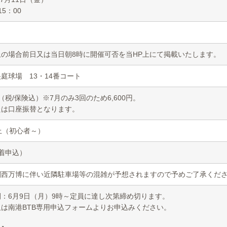
15：00
止の場合前日又は当日朝8時に開催可否を当HP上にて掲載いたします。
庭球場 13・14番コート
0円（税/保険込）※7月のみ3回のため6,600円。
たは口座振替となります。
上（初心者～）
着申込）
関西万博に伴い近隣駐車場等の混雑が予想されますので予めご了承くだ
：6月9日（月）9時～定員に達し次第締め切ります。
は南港BTB専用申込フォームよりお申込みください。