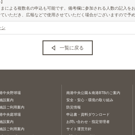
い】
さまによる複数名の申込も可能です。備考欄に参加される人数の記入を
せていただき、広報などで使用させていただく場合がございますので予
ラシ
一覧に戻る
港中央野球場
南港中央公園＆南港BTBのご案内
施設案内
安全・安心・環境の取り組み
施設ご利用案内
防災情報
港中央庭球場
申込書・資料ダウンロード
施設案内
お問い合わせ・指定管理者
施設ご利用案内
サイト運営方針