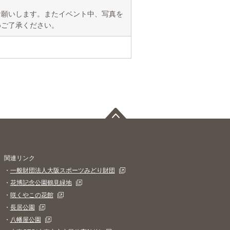
お願いします。またイベント中、写真を
めご了承ください。
関連リンク
・
一般財団法人大阪スポーツみどり財団
・
花博記念公園鶴見緑地
・
咲くやこの花館
・
長居公園
・
八幡屋公園