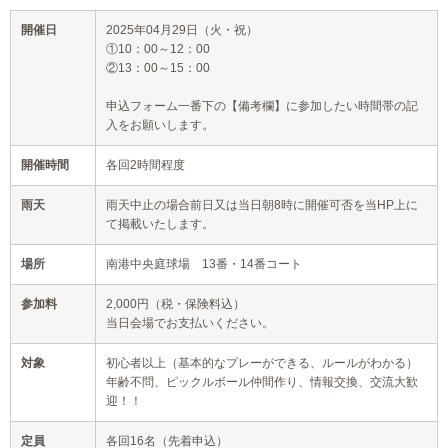
開催日
2025年04月29日（火・祝）
①10：00～12：00
②13：00～15：00
申込フォーム一番下の【備考欄】に参加したい時間帯の記
入をお願いします。
開催時間
各回2時間程度
雨天
雨天中止の場合前日又は当日朝8時に開催可否を当HP上に
て掲載いたします。
場所
南港中央庭球場 13番・14番コート
参加料
2,000円（税・保険料込）
当日会場でお支払いください。
対象
初心者以上（基本的なプレーができる、ルールがわかる）
年齢不問、ピックルボール仲間作り、情報交換、交流大歓
迎！！
定員
各回16名（先着申込）