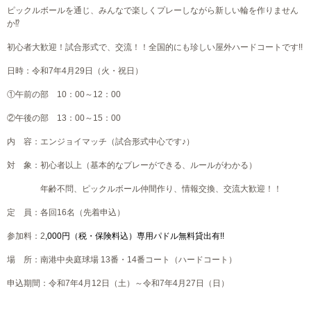
ピックルボールを通じ、みんなで楽しくプレーしながら新しい輪を作りません
か⁉
初心者大歓迎！試合形式で、交流！！全国的にも珍しい屋外ハードコートです!!
日時：令和7年4月29日（火・祝日）
①午前の部 10：00～12：00
②午後の部 13：00～15：00
内 容：エンジョイマッチ（試合形式中心です♪）
対 象：初心者以上（基本的なプレーができる、ルールがわかる）
年齢不問、ピックルボール仲間作り、情報交換、交流大歓迎！！
定 員：各回16名（先着申込）
参加料：2
,000円（税・保険料込）専用パドル無料貸出有!!
場 所：南港中央庭球場 13番・14番コート（ハードコート）
申込期間：令和7年4月12日（土）～令和7年4月27日（日）