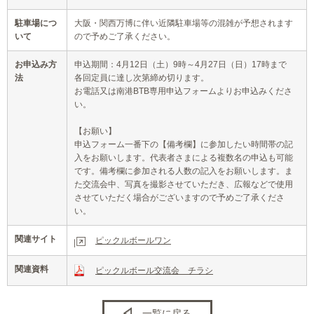
駐車場につ
大阪・関西万博に伴い近隣駐車場等の混雑が予想されます
いて
ので予めご了承ください。
お申込み方
申込期間：4月12日（土）9時～4月27日（日）17時まで
法
各回定員に達し次第締め切ります。
お電話又は南港BTB専用申込フォームよりお申込みくださ
い。
【お願い】
申込フォーム一番下の【備考欄】に参加したい時間帯の記
入をお願いします。代表者さまによる複数名の申込も可能
です。備考欄に参加される人数の記入をお願いします。ま
た交流会中、写真を撮影させていただき、広報などで使用
させていただく場合がございますので予めご了承くださ
い。
関連サイト
ピックルボールワン
関連資料
ピックルボール交流会 チラシ
一覧に戻る