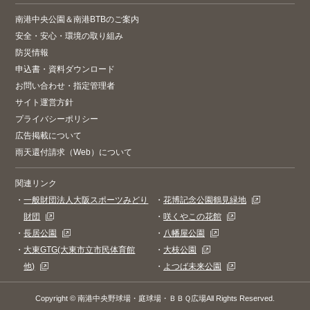
南港中央公園＆南港BTBのご案内
安全・安心・環境の取り組み
防災情報
申込書・資料ダウンロード
お問い合わせ・指定管理者
サイト運営方針
プライバシーポリシー
広告掲載について
雨天還付請求（Web）について
関連リンク
・
一般財団法人大阪スポーツみどり
・
花博記念公園鶴見緑地
財団
・
咲くやこの花館
・
長居公園
・
八幡屋公園
・
大東GTG(大東市立市民体育館
・
大枝公園
他)
・
よつば未来公園
Copyright © 南港中央野球場・庭球場・ＢＢＱ広場All Rights Reserved.