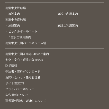
南港中央野球場
・
施設案内
・
施設ご利用案内
南港中央庭球場
・
施設案内
・
施設ご利用案内
・
ピックルボールコート
┗
施設ご利用案内
南港中央公園バーベキュー広場
南港中央公園＆南港BTBのご案内
安全・安心・環境の取り組み
防災情報
申込書・資料ダウンロード
お問い合わせ・指定管理者
サイト運営方針
プライバシーポリシー
広告掲載について
雨天還付請求（Web）について