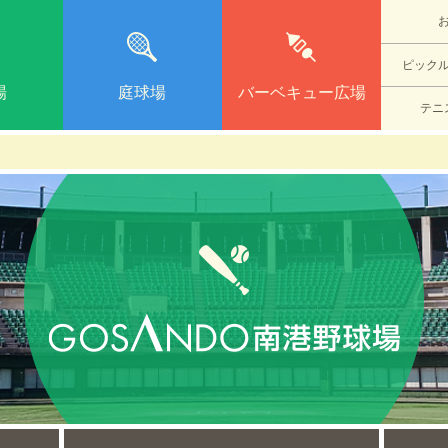
ピック
場
庭球場
バーベキュー広場
テニ